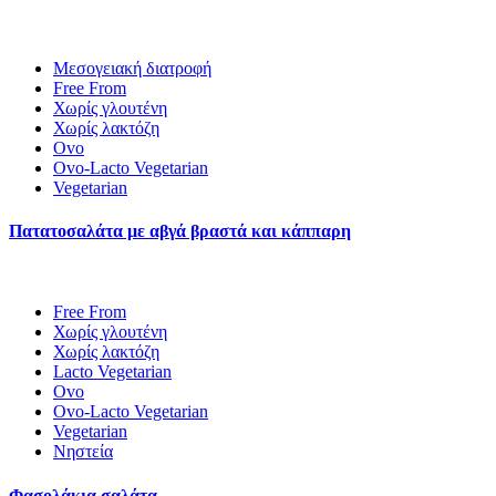
Μεσογειακή διατροφή
Free From
Χωρίς γλουτένη
Χωρίς λακτόζη
Ovo
Ovo-Lacto Vegetarian
Vegetarian
Πατατοσαλάτα με αβγά βραστά και κάππαρη
Free From
Χωρίς γλουτένη
Χωρίς λακτόζη
Lacto Vegetarian
Ovo
Ovo-Lacto Vegetarian
Vegetarian
Νηστεία
Φασολάκια σαλάτα