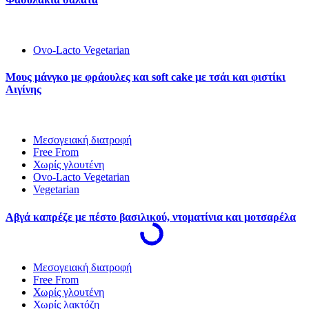
Ovo-Lacto Vegetarian
Μους μάνγκο με φράουλες και soft cake με τσάι και φιστίκι
Αιγίνης
Μεσογειακή διατροφή
Free From
Χωρίς γλουτένη
Ovo-Lacto Vegetarian
Vegetarian
Αβγά καπρέζε με πέστο βασιλικού, ντοματίνια και μοτσαρέλα
Μεσογειακή διατροφή
Free From
Χωρίς γλουτένη
Χωρίς λακτόζη