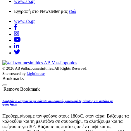
www.ab.gr
Εγγραφή στο Newsletter μας
εδώ
www.ab.gr
© 2026 AB #allazoumesinithies. All Rights Reserved.
Site created by
Lighthouse
Bookmarks
Remove Bookmark
Σουβλάκια λαχανικών με σάλτσα σουσαμιού, γουακαμόλε, νάτσος και σαλάτα με
φασολάκια
Προθερμαίνουμε τον φούρνο στους 180οC, στον αέρα. Βάζουμε τα
κολοκύθια και τη μελιτζάνα σε σουρωτήρι, τα αλατίζουμε και τα
αφήνουμε για 30’. Βάζουμε τις πατάτες σε ένα ταψί και τις