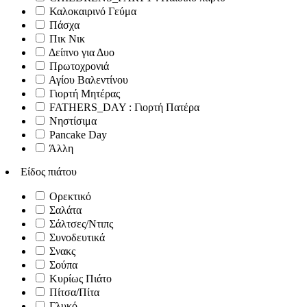
Καλοκαιρινό Γεύμα
Πάσχα
Πικ Νικ
Δείπνο για Δυο
Πρωτοχρονιά
Αγίου Βαλεντίνου
Γιορτή Μητέρας
FATHERS_DAY : Γιορτή Πατέρα
Νηστίσιμα
Pancake Day
Άλλη
Είδος πιάτου
Ορεκτικό
Σαλάτα
Σάλτσες/Ντιπς
Συνοδευτικά
Σνακς
Σούπα
Κυρίως Πιάτο
Πίτσα/Πίτα
Γλυκό