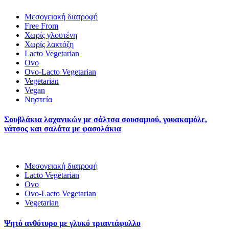
Μεσογειακή διατροφή
Free From
Χωρίς γλουτένη
Χωρίς λακτόζη
Lacto Vegetarian
Ovo
Ovo-Lacto Vegetarian
Vegetarian
Vegan
Νηστεία
Σουβλάκια λαχανικών με σάλτσα σουσαμιού, γουακαμόλε,
νάτσος και σαλάτα με φασολάκια
Μεσογειακή διατροφή
Lacto Vegetarian
Ovo
Ovo-Lacto Vegetarian
Vegetarian
Ψητό ανθότυρο με γλυκό τριαντάφυλλο