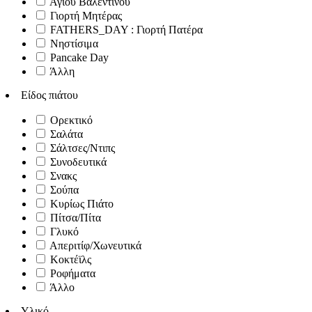
Αγίου Βαλεντίνου
Γιορτή Μητέρας
FATHERS_DAY : Γιορτή Πατέρα
Νηστίσιμα
Pancake Day
Άλλη
Είδος πιάτου
Ορεκτικό
Σαλάτα
Σάλτσες/Ντιπς
Συνοδευτικά
Σνακς
Σούπα
Κυρίως Πιάτο
Πίτσα/Πίτα
Γλυκό
Απεριτίφ/Χωνευτικά
Κοκτέϊλς
Ροφήματα
Άλλο
Υλικό