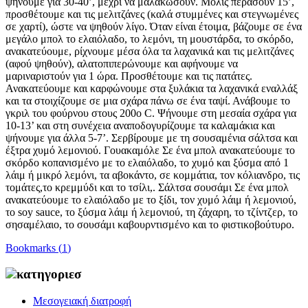
ψήνουμε για 30-40’, μέχρι να μαλακώσουν. Μόλις περάσουν 15’,
προσθέτουμε και τις μελιτζάνες (καλά στυμμένες και στεγνωμένες
σε χαρτί), ώστε να ψηθούν λίγο. Όταν είναι έτοιμα, βάζουμε σε ένα
μεγάλο μπολ το ελαιόλαδο, το λεμόνι, τη μουστάρδα, το σκόρδο,
ανακατεύουμε, ρίχνουμε μέσα όλα τα λαχανικά και τις μελιτζάνες
(αφού ψηθούν), αλατοπιπερώνουμε και αφήνουμε να
μαριναριστούν για 1 ώρα. Προσθέτουμε και τις πατάτες.
Ανακατεύουμε και καρφώνουμε στα ξυλάκια τα λαχανικά εναλλάξ
και τα στοιχίζουμε σε μια σχάρα πάνω σε ένα ταψί. Ανάβουμε το
γκριλ του φούρνου στους 200ο C. Ψήνουμε στη μεσαία σχάρα για
10-13’ και στη συνέχεια αναποδογυρίζουμε τα καλαμάκια και
ψήνουμε για άλλα 5-7’. Σερβίρουμε με τη σουσαμένια σάλτσα και
έξτρα χυμό λεμονιού. Γουακαμόλε Σε ένα μπολ ανακατεύουμε το
σκόρδο κοπανισμένο με το ελαιόλαδο, το χυμό και ξύσμα από 1
λάιμ ή μικρό λεμόνι, τα αβοκάντο, σε κομμάτια, τον κόλιανδρο, τις
τομάτες,το κρεμμύδι και το τσίλι,. Σάλτσα σουσάμι Σε ένα μπολ
ανακατεύουμε το ελαιόλαδο με το ξίδι, τον χυμό λάιμ ή λεμονιού,
το soy sauce, το ξύσμα λάιμ ή λεμονιού, τη ζάχαρη, το τζίντζερ, το
σησαμέλαιο, το σουσάμι καβουρντισμένο και το φιστικοβούτυρο.
Bookmarks (
1
)
κατηγοριεσ
Μεσογειακή διατροφή