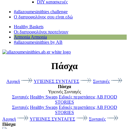
DIY κατασκευές
#allazoumesinithies challenge
Ο διατροφολόγος σου είναι εδώ
Healthy Baskets
Οι διατροφολόγοι προτείνουν
Armonia
Armonia
#allazoumesinithies by AB
Πάσχα
Αρχική
ΥΓΙΕΙΝΕΣ ΣΥΝΤΑΓΕΣ
Συνταγές
Πάσχα
Υγιεινές Συνταγές
Συνταγές
Healthy Swaps
Ειδικές περιστάσεις
AB FOOD
STORIES
Συνταγές
Healthy Swaps
Ειδικές περιστάσεις
AB FOOD
STORIES
Αρχική
ΥΓΙΕΙΝΕΣ ΣΥΝΤΑΓΕΣ
Συνταγές
Πάσχα