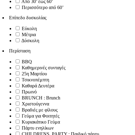
Από 30’ έως 60’
Περισσότερο από 60’
Επίπεδο δυσκολίας
Εύκολη
Μέτρια
Δύσκολη
Περίσταση
BBQ
Καθημερινές συνταγές
25η Μαρτίου
Τσικνοπέμπτη
Καθαρά Δευτέρα
Πρωινό
BRUNCH : Brunch
Χριστούγεννα
Βραδιές με φίλους
Γεύμα για Φοιτητές
Κυριακάτικο Γεύμα
Πάρτυ ενηλίκων
CHILDRENS_PARTY : Παιδικό πάρτυ