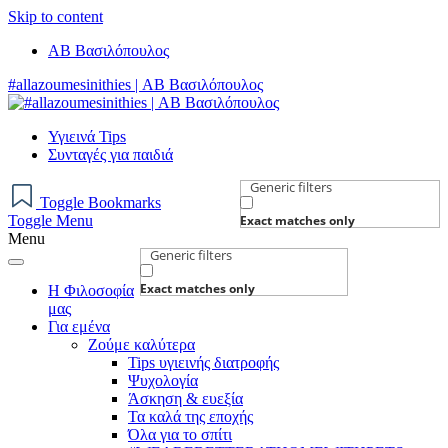
Skip to content
AB Βασιλόπουλος
#allazoumesinithies | ΑΒ Βασιλόπουλος
Υγιεινά Tips
Συνταγές για παιδιά
Generic filters
Toggle Bookmarks
Toggle Menu
Exact matches only
Menu
Generic filters
Exact matches only
Η Φιλοσοφία
μας
Για εμένα
Ζούμε καλύτερα
Tips υγιεινής διατροφής
Ψυχολογία
Άσκηση & ευεξία
Τα καλά της εποχής
Όλα για το σπίτι