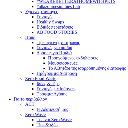
#WEAREBETTERATHOMEWITHPETS
#allazoumesinithies Lab
Υγιεινές συνταγές
Συνταγές
Healthy Swaps
Ειδικές περιστάσεις
AB FOOD STORIES
Παιδί
Tips υγιεινής διατροφής
Συνταγές για παιδιά
Δράσεις για Παιδιά
Προηγούμενες εκδηλώσεις
Μουσειοσκευές
Το ΑΒητάρι της ισορροπημένης διατροφής
Πρόγραμμα Διατροφή
Zero Food Waste
Ιδέες & Tips
Συνταγές με leftovers
Τρόφιμα Αγάπης
Για το περιβάλλον
ACT
H Δέσμευσή μας
Zero Waste
Τι είναι Zero Waste
Tips & ιδέες