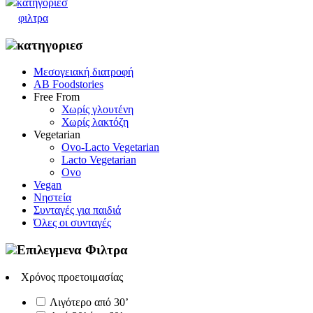
κατηγοριεσ
φιλτρα
κατηγοριεσ
Μεσογειακή διατροφή
AB Foodstories
Free From
Χωρίς γλουτένη
Χωρίς λακτόζη
Vegetarian
Ovo-Lacto Vegetarian
Lacto Vegetarian
Ovo
Vegan
Νηστεία
Συνταγές για παιδιά
Όλες οι συνταγές
Επιλεγμενα Φιλτρα
Χρόνος προετοιμασίας
Λιγότερο από 30’