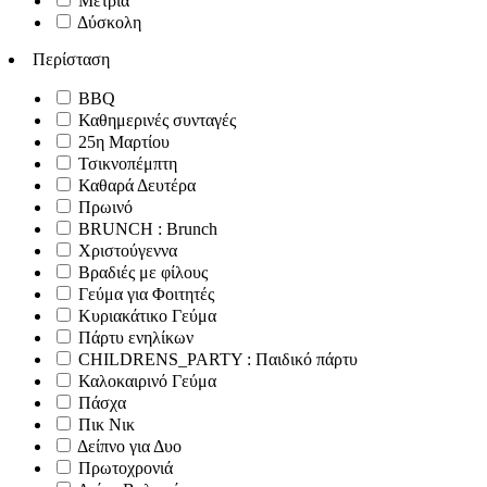
Μέτρια
Δύσκολη
Περίσταση
BBQ
Καθημερινές συνταγές
25η Μαρτίου
Τσικνοπέμπτη
Καθαρά Δευτέρα
Πρωινό
BRUNCH : Brunch
Χριστούγεννα
Βραδιές με φίλους
Γεύμα για Φοιτητές
Κυριακάτικο Γεύμα
Πάρτυ ενηλίκων
CHILDRENS_PARTY : Παιδικό πάρτυ
Καλοκαιρινό Γεύμα
Πάσχα
Πικ Νικ
Δείπνο για Δυο
Πρωτοχρονιά