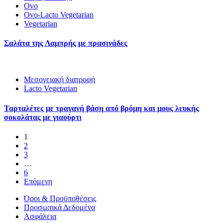
Ovo
Ovo-Lacto Vegetarian
Vegetarian
Σαλάτα της Λαμπρής με πρασινάδες
Μεσογειακή διατροφή
Lacto Vegetarian
Ταρταλέτες με τραγανή βάση από βρόμη και μους λευκής
σοκολάτας με γιαούρτι
1
2
3
…
6
Επόμενη
Όροι & Προϋποθέσεις
Προσωπικά Δεδομένα
Ασφάλεια