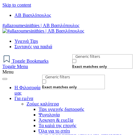
Skip to content
AB Βασιλόπουλος
#allazoumesinithies | ΑΒ Βασιλόπουλος
Υγιεινά Tips
Συνταγές για παιδιά
Generic filters
Toggle Bookmarks
Toggle Menu
Exact matches only
Menu
Generic filters
Exact matches only
Η Φιλοσοφία
μας
Για εμένα
Ζούμε καλύτερα
Tips υγιεινής διατροφής
Ψυχολογία
Άσκηση & ευεξία
Τα καλά της εποχής
Όλα για το σπίτι