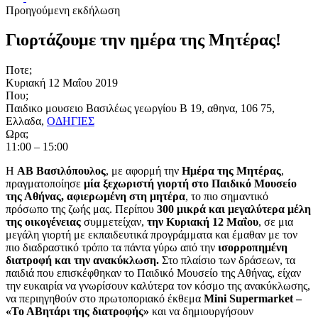
Προηγούμενη εκδήλωση
Γιορτάζουμε την ημέρα της Μητέρας!
Ποτε;
Κυριακή 12 Μαΐου 2019
Που;
Παιδικο μουσειο
Βασιλέως γεωργίου B 19, αθηνα, 106 75,
Ελλαδα
,
OΔΗΓΙΕΣ
Ωρα;
11:00 – 15:00
Η
ΑΒ Βασιλόπουλος
, με αφορμή την
Ημέρα της Μητέρας
,
πραγματοποίησε
μία ξεχωριστή γιορτή στο Παιδικό Μουσείο
της Αθήνας, αφιερωμένη στη μητέρα
, το πιο σημαντικό
πρόσωπο της ζωής μας. Περίπου
300 μικρά και μεγαλύτερα μέλη
της οικογένειας
συμμετείχαν,
την Κυριακή 12 Μαΐου
, σε μια
μεγάλη γιορτή με εκπαιδευτικά προγράμματα και έμαθαν με τον
πιο διαδραστικό τρόπο τα πάντα γύρω από την
ισορροπημένη
διατροφή
και την ανακύκλωση.
Στο πλαίσιο των δράσεων, τα
παιδιά που επισκέφθηκαν το Παιδικό Μουσείο της Αθήνας, είχαν
την ευκαιρία να γνωρίσουν καλύτερα τον κόσμο της ανακύκλωσης,
να περιηγηθούν στο πρωτοποριακό έκθεμα
Mini Supermarket –
«Το ΑΒητάρι της διατροφής»
και να δημιουργήσουν