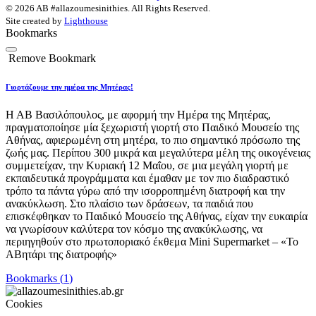
© 2026 AB #allazoumesinithies. All Rights Reserved.
Site created by
Lighthouse
Bookmarks
Remove Bookmark
Γιορτάζουμε την ημέρα της Μητέρας!
Η ΑΒ Βασιλόπουλος, με αφορμή την Ημέρα της Μητέρας,
πραγματοποίησε μία ξεχωριστή γιορτή στο Παιδικό Μουσείο της
Αθήνας, αφιερωμένη στη μητέρα, το πιο σημαντικό πρόσωπο της
ζωής μας. Περίπου 300 μικρά και μεγαλύτερα μέλη της οικογένειας
συμμετείχαν, την Κυριακή 12 Μαΐου, σε μια μεγάλη γιορτή με
εκπαιδευτικά προγράμματα και έμαθαν με τον πιο διαδραστικό
τρόπο τα πάντα γύρω από την ισορροπημένη διατροφή και την
ανακύκλωση. Στο πλαίσιο των δράσεων, τα παιδιά που
επισκέφθηκαν το Παιδικό Μουσείο της Αθήνας, είχαν την ευκαιρία
να γνωρίσουν καλύτερα τον κόσμο της ανακύκλωσης, να
περιηγηθούν στο πρωτοποριακό έκθεμα Mini Supermarket – «Το
ΑΒητάρι της διατροφής»
Bookmarks (
1
)
Cookies