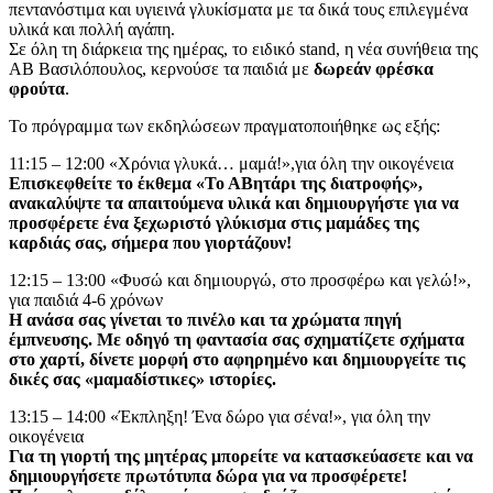
πεντανόστιμα και υγιεινά γλυκίσματα με τα δικά τους επιλεγμένα
υλικά και πολλή αγάπη.
Σε όλη τη διάρκεια της ημέρας, το ειδικό stand, η νέα συνήθεια της
ΑΒ Βασιλόπουλος, κερνούσε τα παιδιά με
δωρεάν φρέσκα
φρούτα
.
Το πρόγραμμα των εκδηλώσεων πραγματοποιήθηκε ως εξής:
11:15 – 12:00 «Χρόνια γλυκά… μαμά!»,για όλη την οικογένεια
Επισκεφθείτε το έκθεμα «Το ΑΒητάρι της διατροφής»,
ανακαλύψτε τα απαιτούμενα υλικά και δημιουργήστε για να
προσφέρετε ένα ξεχωριστό γλύκισμα στις μαμάδες της
καρδιάς σας, σήμερα που γιορτάζουν!
12:15 – 13:00 «Φυσώ και δημιουργώ, στο προσφέρω και γελώ!»,
για παιδιά 4-6 χρόνων
Η ανάσα σας γίνεται το πινέλο και τα χρώματα πηγή
έμπνευσης. Με οδηγό τη φαντασία σας σχηματίζετε σχήματα
στο χαρτί, δίνετε μορφή στο αφηρημένο και δημιουργείτε τις
δικές σας «μαμαδίστικες» ιστορίες.
13:15 – 14:00 «Έκπληξη! Ένα δώρο για σένα!», για όλη την
οικογένεια
Για τη γιορτή της μητέρας μπορείτε να κατασκεύασετε και να
δημιουργήσετε πρωτότυπα δώρα για να προσφέρετε!