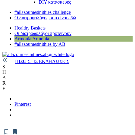
DIY κατασκευές
#allazoumesinithies challenge
Ο διατροφολόγος σου είναι εδώ
Healthy Baskets
Οι διατροφολόγοι προτείνουν
Armonia
Armonia
#allazoumesinithies by AB
ΠΙΣΩ ΣΤΙΣ ΕΚΔΗΛΩΣΕΙΣ
S
H
A
R
E
Pinterest