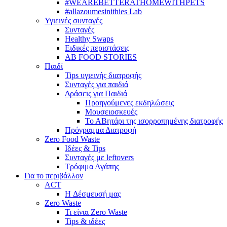
#WEAREBETTERATHOMEWITHPETS
#allazoumesinithies Lab
Υγιεινές συνταγές
Συνταγές
Healthy Swaps
Ειδικές περιστάσεις
AB FOOD STORIES
Παιδί
Tips υγιεινής διατροφής
Συνταγές για παιδιά
Δράσεις για Παιδιά
Προηγούμενες εκδηλώσεις
Μουσειοσκευές
Το ΑΒητάρι της ισορροπημένης διατροφής
Πρόγραμμα Διατροφή
Zero Food Waste
Ιδέες & Tips
Συνταγές με leftovers
Τρόφιμα Αγάπης
Για το περιβάλλον
ACT
H Δέσμευσή μας
Zero Waste
Τι είναι Zero Waste
Tips & ιδέες