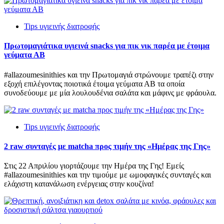
Tips υγιεινής διατροφής
Πρωτομαγιάτικα υγιεινά snacks για πικ νικ παρέα με έτοιμα
γεύματα ΑΒ
#allazoumesinithies και την Πρωτομαγιά στρώνουμε τραπέζι στην
εξοχή επιλέγοντας ποιοτικά έτοιμα γεύματα ΑΒ τα οποία
συνοδεύουμε με μία λουλουδένια σαλάτα και μάφινς με φράουλα.
Tips υγιεινής διατροφής
2 raw συνταγές με matcha προς τιμήν της «Ημέρας της Γης»
Στις 22 Απριλίου γιορτάζουμε την Ημέρα της Γης! Εμείς
#allazoumesinithies και την τιμούμε με ωμοφαγικές συνταγές και
ελάχιστη κατανάλωση ενέργειας στην κουζίνα!