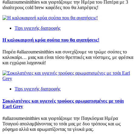
#allazoumesinithies και γιορτάζουμε την Ημέρα του Πατέρα με 3
ιδιαίτερους cold brew καφέδες που θα λατρέψεις!
Tips υγιεινής διατροφής
Η καλοκαιρινή κρύα σούπα που θα αγαπήσεις!
Παρέα #allazoumesinithies και συνεχίζουμε να τρώμε σούπες το
καλοκαίρι… μιας και είναι τόσο θρεπτικές και νόστιμες, με φρέσκα
και εγχώρια λαχανικά!
Tips υγιεινής διατροφής
Σοκολατένιες και υγιεινές τρούφες αρωματισμένες με τσάι
Earl Grey
#allazoumesinithies και γιορτάζουμε την Παγκόσμια Ημέρα
Τσαγιού απολαμβάνοντας το τσάι μας με δυο τρόπους και ως
ρόφημα αλλά και αρωματίζοντας τα γλυκά μας.