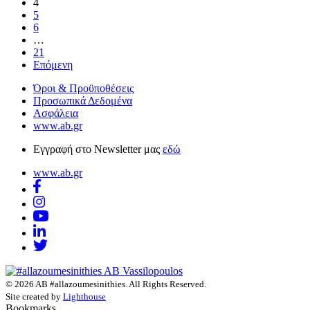
4
5
6
…
21
Επόμενη
Όροι & Προϋποθέσεις
Προσωπικά Δεδομένα
Ασφάλεια
www.ab.gr
Εγγραφή στο Newsletter μας
εδώ
www.ab.gr
© 2026 AB #allazoumesinithies. All Rights Reserved.
Site created by
Lighthouse
Bookmarks