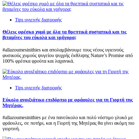
Tips υγιεινής διατροφής
Θέλεις φρέσκο χυμό με όλα τα θρεπτικά συστατικά και τις
βιταμίνες του εύκολα και γρήγορα;
#allazoumesinithies και απολαμβάνουμε τους νέους υγιεινούς
φυσικούς χυμούς ψυγείου ψυχρής έκθλιψης Nature’s Promise από
100% φρέσκα φρούτα και λαχανικά.
Tips υγιεινής διατροφής
Εύκολο ανοιξιάτικο επιδόρπιο με φράουλες για τη Γιορτή της
Μητέρας.
#allazoumesinithies με ένα πανεύκολο και πολύ νόστιμο γλυκό με
φράουλες, σε ποτήρι, και η Γιορτή της Μητέρας θα γίνει ακόμη πιο
γιορτινή.