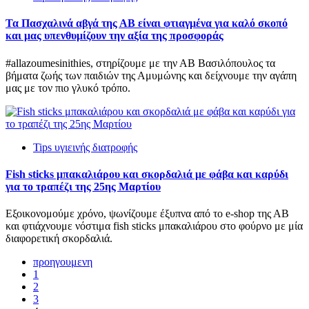
Τα Πασχαλινά αβγά της ΑΒ είναι φτιαγμένα για καλό σκοπό
και μας υπενθυμίζουν την αξία της προσφοράς
#allazoumesinithies, στηρίζουμε με την ΑΒ Βασιλόπουλος τα
βήματα ζωής των παιδιών της Αμυμώνης και δείχνουμε την αγάπη
μας με τον πιο γλυκό τρόπο.
Tips υγιεινής διατροφής
Fish sticks μπακαλιάρου και σκορδαλιά με φάβα και καρύδι
για το τραπέζι της 25ης Μαρτίου
Εξοικονομούμε χρόνο, ψωνίζουμε έξυπνα από το e-shop της ΑΒ
και φτιάχνουμε νόστιμα fish sticks μπακαλιάρου στο φούρνο με μία
διαφορετική σκορδαλιά.
προηγουμενη
1
2
3