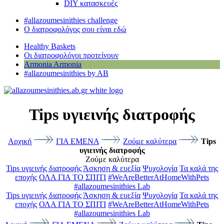
DIY κατασκευές
#allazoumesinithies challenge
Ο διατροφολόγος σου είναι εδώ
Healthy Baskets
Οι διατροφολόγοι προτείνουν
Armonia
Armonia
#allazoumesinithies by AB
Tips υγιεινής διατροφής
Αρχική
ΓΙΑ ΕΜΕΝΑ
Ζούμε καλύτερα
Tips
υγιεινής διατροφής
Ζούμε καλύτερα
Tips υγιεινής διατροφής
Άσκηση & ευεξία
Ψυχολογία
Τα καλά της
εποχής
ΟΛΑ ΓΙΑ ΤΟ ΣΠΙΤΙ
#WeAreBetterAtHomeWithPets
#allazoumesinithies Lab
Tips υγιεινής διατροφής
Άσκηση & ευεξία
Ψυχολογία
Τα καλά της
εποχής
ΟΛΑ ΓΙΑ ΤΟ ΣΠΙΤΙ
#WeAreBetterAtHomeWithPets
#allazoumesinithies Lab