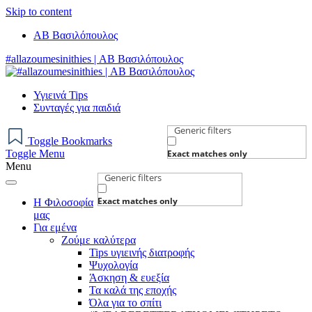
Skip to content
AB Βασιλόπουλος
#allazoumesinithies | ΑΒ Βασιλόπουλος
Υγιεινά Tips
Συνταγές για παιδιά
Generic filters
Toggle Bookmarks
Toggle Menu
Exact matches only
Menu
Generic filters
Exact matches only
Η Φιλοσοφία
μας
Για εμένα
Ζούμε καλύτερα
Tips υγιεινής διατροφής
Ψυχολογία
Άσκηση & ευεξία
Τα καλά της εποχής
Όλα για το σπίτι