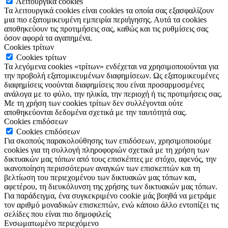
Λειτουργικά cookies
Τα λειτουργικά cookies είναι cookies τα οποία σας εξασφαλίζουν
μια πιο εξατομικευμένη εμπειρία περιήγησης. Αυτά τα cookies
αποθηκεύουν τις προτιμήσεις σας, καθώς και τις ρυθμίσεις σας
όσον αφορά τα αγαπημένα.
Cookies τρίτων
Cookies τρίτων
Τα λεγόμενα cookies «τρίτων» ενδέχεται να χρησιμοποιούνται για
την προβολή εξατομικευμένων διαφημίσεων. Ως εξατομικευμένες
διαφημίσεις νοούνται διαφημίσεις που είναι προσαρμοσμένες
ανάλογα με το φύλο, την ηλικία, την περιοχή ή τις προτιμήσεις σας.
Με τη χρήση των cookies τρίτων δεν συλλέγονται ούτε
αποθηκεύονται δεδομένα σχετικά με την ταυτότητά σας.
Cookies επιδόσεων
Cookies επιδόσεων
Για σκοπούς παρακολούθησης των επιδόσεων, χρησιμοποιούμε
cookies για τη συλλογή πληροφοριών σχετικά με τη χρήση των
δικτυακών μας τόπων από τους επισκέπτες με στόχο, αφενός, την
ικανοποίηση περισσότερων αναγκών των επισκεπτών και τη
βελτίωση του περιεχομένου των δικτυακών μας τόπων και,
αφετέρου, τη διευκόλυνση της χρήσης των δικτυακών μας τόπων.
Για παράδειγμα, ένα συγκεκριμένο cookie μάς βοηθά να μετράμε
τον αριθμό μοναδικών επισκεπτών, ενώ κάποιο άλλο εντοπίζει τις
σελίδες που είναι πιο δημοφιλείς
Ενσωματωμένο περιεχόμενο