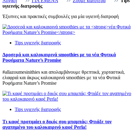
Αρχική
ΓΙΑ ΕΜΕΝΑ
Ζούμε καλύτερα
Tips
υγιεινής διατροφής
Έξυπνες και πρακτικές συμβουλές για μία υγιεινή διατροφή
Tips υγιεινής διατροφής
Δροσερά και καλοκαιρινά smoothies με τα
νέα Φυτικά
Ροφήματα Nature’s Promise
#allazoumesinithies και απολαμβάνουμε θρεπτικά, χορταστικά,
ελαφριά και άκρως καλοκαιρινά smoothies με τα νέα Φυτικά
Ροφήματα Nature’s Promise
Tips υγιεινής διατροφής
Τι καφέ προτιμάει ο δικός σου μπαμπάς; Φτιάξε τον
αγαπημένο του καλοκαιρινό καφέ Perla!