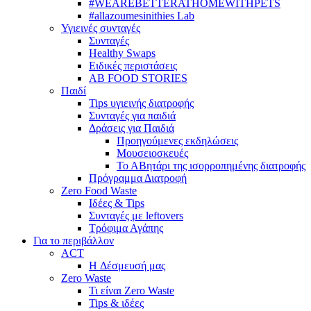
#WEAREBETTERATHOMEWITHPETS
#allazoumesinithies Lab
Υγιεινές συνταγές
Συνταγές
Healthy Swaps
Ειδικές περιστάσεις
AB FOOD STORIES
Παιδί
Tips υγιεινής διατροφής
Συνταγές για παιδιά
Δράσεις για Παιδιά
Προηγούμενες εκδηλώσεις
Μουσειοσκευές
Το ΑΒητάρι της ισορροπημένης διατροφής
Πρόγραμμα Διατροφή
Zero Food Waste
Ιδέες & Tips
Συνταγές με leftovers
Τρόφιμα Αγάπης
Για το περιβάλλον
ACT
H Δέσμευσή μας
Zero Waste
Τι είναι Zero Waste
Tips & ιδέες